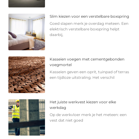
Slim kiezen voor een verstelbare boxspring
Goed slapen merk je overdag meteen. Een
elektrisch verstelbare boxspring helpt
daarbij,
Kasseien voegen met cementgebonden
voegmortel
Kasseien geven een oprit, tuinpad of terras
een tijdloze uitstraling. Het verschil
Het juiste werkvest kiezen voor elke
werkdag
Op de werkvloer merk je het meteen: een
vest dat niet goed