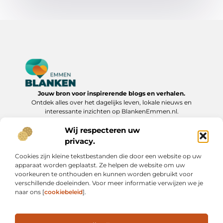
Jouw bron voor inspirerende blogs en verhalen.
Ontdek alles over het dagelijks leven, lokale nieuws en
interessante inzichten op BlankenEmmen.nl.
Wij respecteren uw
Bericht categorie
privacy.
Cookies zijn kleine tekstbestanden die door een website op uw
apparaat worden geplaatst. Ze helpen de website om uw
Onze informatie
voorkeuren te onthouden en kunnen worden gebruikt voor
verschillende doeleinden. Voor meer informatie verwijzen we je
Backlinks Kopen: Slimme Strategie of Risicovolle Shortcut?
Geld Verdienen via Internet: Van Bijverdienste tot Online Ondernemerschap
naar ons [
cookiebeleid
].