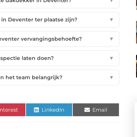
ze dakdekker in Deventer?
▼
n Deventer ter plaatse zijn?
▼
eventer vervangingsbehoefte?
▼
nspectie laten doen?
▼
n het team belangrijk?
▼
nterest
LinkedIn
Email