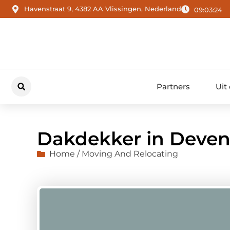
Havenstraat 9, 4382 AA Vlissingen, Nederland
09:03:25
Partners
Uit
Dakdekker in Deven
Home / Moving And Relocating