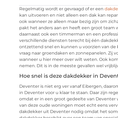
Regelmatig wordt er gevraagd of er een
dakde
kan uitvoeren en niet alleen een dak kan repare
ook wanneer ze alleen maar bezig zijn om zichz
pakt het anders aan en heeft een groot team w
daarnaast ook een timmerman en een profession
verschillende diensten terecht bij één dakdekk
ontzettend snel en kunnen u voorzien van de 
vraag naar groendaken en zonnepanelen. Zij vo
wanneer u hier meer over wilt weten. Ook komen
nemen. Dit is in de meeste gevallen wel vrijblij
Hoe snel is deze dakdekker in Deven
Deventer is niet erg ver vanaf Eibergen, daar
in Deventer voor u klaar te staan. Daar zijn 
omdat er in een groot gedeelte van Deventer
van deze oude woningen moet echt eens vervan
dakdekker uit Deventer nodig omdat het som
dakdekker beschikt over een team van speciali