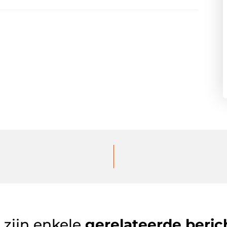
 zijn enkele
gerelateerde beric