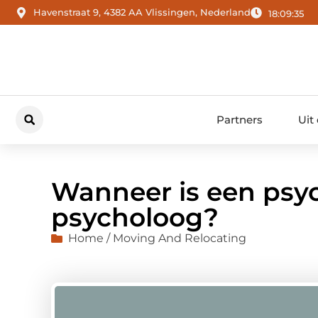
Havenstraat 9, 4382 AA Vlissingen, Nederland
18:09:36
Partners
Uit
Wanneer is een psy
psycholoog?
Home / Moving And Relocating