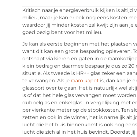
Kritisch naar je energieverbruik kijken is altijd
milieu, maar je kan er ook nog eens kosten mee
waardoor jij minder kosten zal kwijt zijn aan 
goed bezig bent voor het milieu.
Je kan als eerste beginnen met het plaatsen 
want dit kan een grote besparing opleveren. T
ontsnapt via kieren en gaten in de raamkozijne
klein bedrag en daarmee bespaar je dus zo 20 eu
situatie. Als tweede is HR++ glas zeker een aanra
te vervangen. Als je
raam kapot
is, dan kan je 
glassoort over te gaan. Het is natuurlijk wel alt
is of dat het hele glas vervangen moet worden
dubbelglas en enkelglas. In vergelijking met e
per vierkante meter op de stookkosten. Ten sl
zetten en ook in de winter, het is namelijk alt
lucht die het huis binnenkomt is ook nog een
lucht die zich al in het huis bevindt. Doordat 