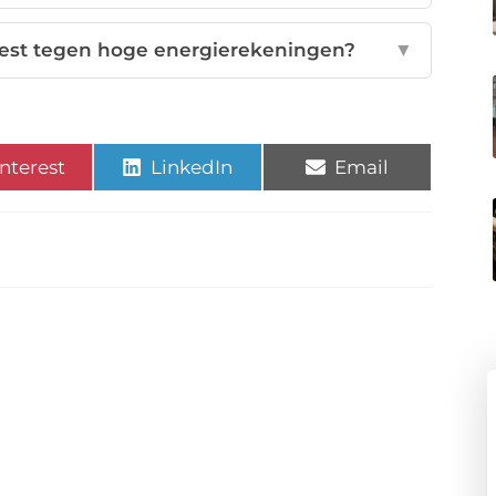
est tegen hoge energierekeningen?
▼
nterest
LinkedIn
Email