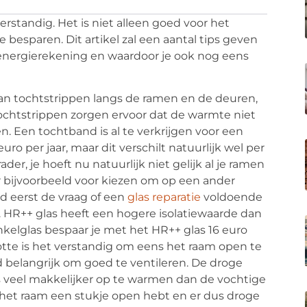
 verstandig. Het is niet alleen goed voor het
 besparen. Dit artikel zal een aantal tips geven
je energierekening en waardoor je ook nog eens
van tochtstrippen langs de ramen en de deuren,
ochtstrippen zorgen ervoor dat de warmte niet
n. Een tochtband is al te verkrijgen voor een
ro per jaar, maar dit verschilt natuurlijk wel per
der, je hoeft nu natuurlijk niet gelijk al je ramen
er bijvoorbeeld voor kiezen om op een ander
ijd eerst de vraag of een
glas reparatie
voldoende
. HR++ glas heeft een hogere isolatiewaarde dan
nkelglas bespaar je met het HR++ glas 16 euro
otte is het verstandig om eens het raam open te
ijd belangrijk om goed te ventileren. De droge
s veel makkelijker op te warmen dan de vochtige
jij het raam een stukje open hebt en er dus droge