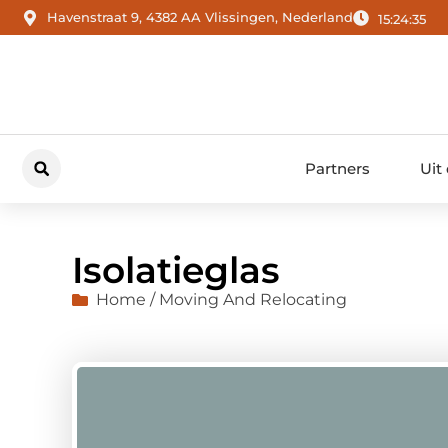
Havenstraat 9, 4382 AA Vlissingen, Nederland
15:24:36
Partners
Uit
Isolatieglas
Home / Moving And Relocating