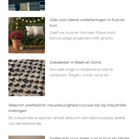
Gids voor kleine verbeteringen in huis en
tuin
Geef uw huis en tuin een frisse start:
Eenvoudige projecten met groots
Dakdekker in Beek en Donk
Een dak krijgt in Nederland veel te
verduren. Regen, wind, vorst en
Waarom snelheid en nauwkeurigheid cruciaal zijn bij industriële
metingen
Bij industriële projecten draait alles om een betrouwbaar beeld
van de bestaande
Snelle gids voor meer rust in huis en plezier