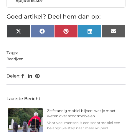
Spijkenisse?
Goed artikel? Deel hem dan op:
X
Facebook
Pinterest
LinkedIn
Email
(Twitter)
Tags:
Bedrijven
Delen:
Laatste Bericht
Zelfstandig mobiel blijven: wat je moet
weten over scootmobielen
Voor veel mensen is een scootmobiel een
belangrijke stap naar meer vrijheid