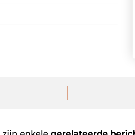
 zijn enkele
gerelateerde beric