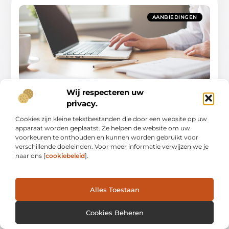
AANBIEDINGEN
Ontdek de perfecte showroom
Wij respecteren uw
kantoormeubelen voor jouw sector
privacy.
Ben je op zoek naar de ideale kantoormeubelen voor jouw
werkplek? Of je nu werkt in de overheid, horeca, zorg of
Cookies zijn kleine tekstbestanden die door een website op uw
hotels, bij ons
apparaat worden geplaatst. Ze helpen de website om uw
voorkeuren te onthouden en kunnen worden gebruikt voor
Aanbiedingen
verschillende doeleinden. Voor meer informatie verwijzen we je
naar ons [
cookiebeleid
].
Alles Toestaan
AANBIEDINGEN
Cookies Beheren