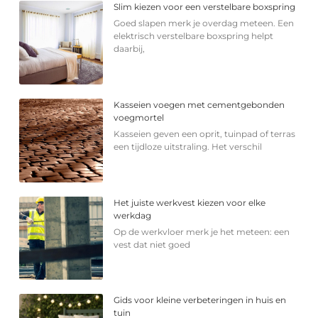
Slim kiezen voor een verstelbare boxspring
Goed slapen merk je overdag meteen. Een
elektrisch verstelbare boxspring helpt
daarbij,
Kasseien voegen met cementgebonden
voegmortel
Kasseien geven een oprit, tuinpad of terras
een tijdloze uitstraling. Het verschil
Het juiste werkvest kiezen voor elke
werkdag
Op de werkvloer merk je het meteen: een
vest dat niet goed
Gids voor kleine verbeteringen in huis en
tuin