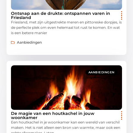
Ontsnap aan de drukte: ontspannen varen in
Friesland
Friesland, met zijn uitgestrekte meren en pittoreske dorpjes, is
de perfecte plek om even helemaal tot rust te komen. En wat
is een betere manier
Aanbiedingen
AANBIEDINGEN
De magie van een houtkachel in jouw
woonkamer
Een houtkachel in je woonkamer kan een wereld van verschil
maken. Het is niet alleen een bron van warmte, maar ook een
echte sfeermaker. Laten