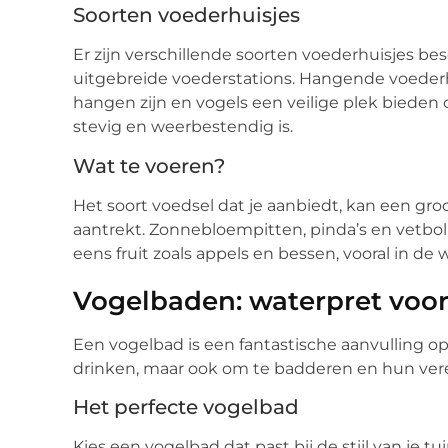
Soorten voederhuisjes
Er zijn verschillende soorten voederhuisjes be
uitgebreide voederstations. Hangende voederhu
hangen zijn en vogels een veilige plek bieden 
stevig en weerbestendig is.
Wat te voeren?
Het soort voedsel dat je aanbiedt, kan een groo
aantrekt. Zonnebloempitten, pinda’s en vetbolle
eens fruit zoals appels en bessen, vooral in d
Vogelbaden: waterpret voor
Een vogelbad is een fantastische aanvulling op
drinken, maar ook om te badderen en hun ver
Het perfecte vogelbad
Kies een vogelbad dat past bij de stijl van je t