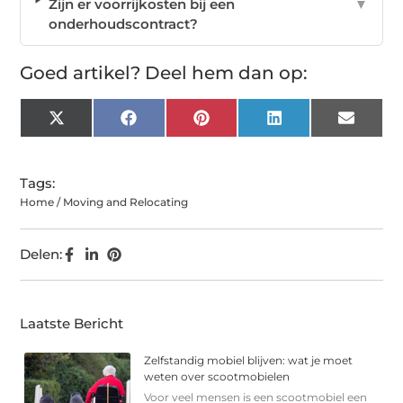
Zijn er voorrijkosten bij een
▼
onderhoudscontract?
Goed artikel? Deel hem dan op:
X
Facebook
Pinterest
LinkedIn
Email
(Twitter)
Tags:
Home / Moving and Relocating
Delen:
Laatste Bericht
Zelfstandig mobiel blijven: wat je moet
weten over scootmobielen
Voor veel mensen is een scootmobiel een