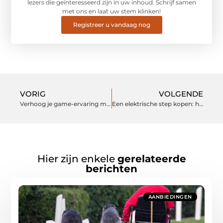
lezers die geïnteresseerd zijn in uw inhoud. Schrijf samen
met ons en laat uw stem klinken!
Registreer u vandaag nog
VORIG
VOLGENDE
Verhoog je game-ervaring met een VR-bril
Een elektrische step kopen: hier moet je op letten
Hier zijn enkele
gerelateerde
berichten
AANBIEDINGEN