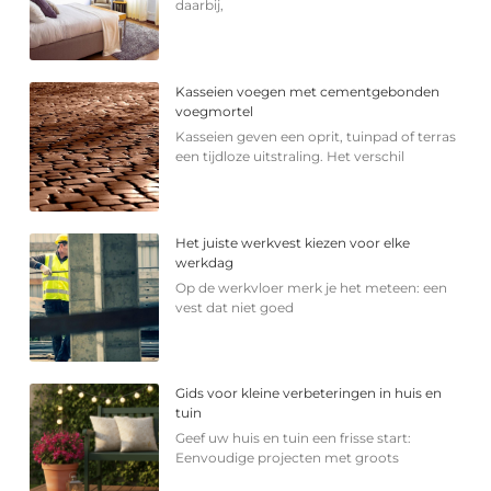
daarbij,
Kasseien voegen met cementgebonden
voegmortel
Kasseien geven een oprit, tuinpad of terras
een tijdloze uitstraling. Het verschil
Het juiste werkvest kiezen voor elke
werkdag
Op de werkvloer merk je het meteen: een
vest dat niet goed
Gids voor kleine verbeteringen in huis en
tuin
Geef uw huis en tuin een frisse start:
Eenvoudige projecten met groots