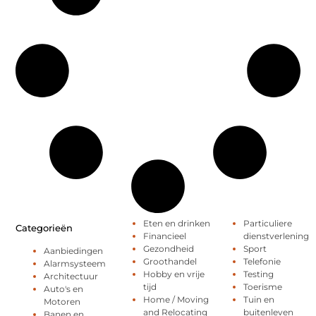
Eten en drinken
Particuliere
Categorieën
Financieel
dienstverlening
Gezondheid
Sport
Aanbiedingen
Groothandel
Telefonie
Alarmsysteem
Hobby en vrije
Testing
Architectuur
tijd
Toerisme
Auto's en
Home / Moving
Tuin en
Motoren
and Relocating
buitenleven
Banen en