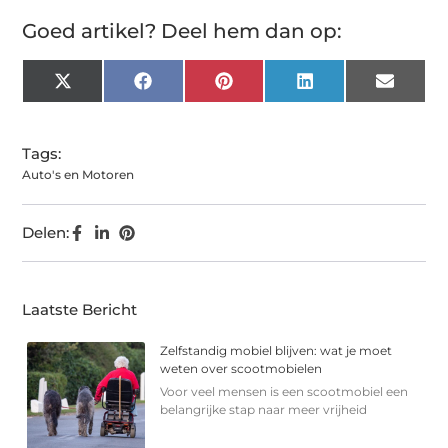
Goed artikel? Deel hem dan op:
X
Facebook
Pinterest
LinkedIn
Email
(Twitter)
Tags:
Auto's en Motoren
Delen:
Laatste Bericht
Zelfstandig mobiel blijven: wat je moet
weten over scootmobielen
Voor veel mensen is een scootmobiel een
belangrijke stap naar meer vrijheid