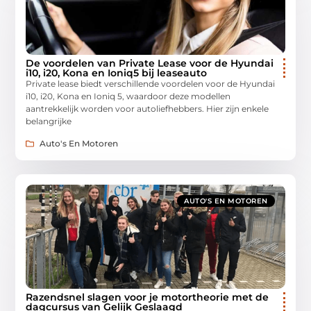
De voordelen van Private Lease voor de Hyundai
i10, i20, Kona en Ioniq5 bij leaseauto
Private lease biedt verschillende voordelen voor de Hyundai
i10, i20, Kona en Ioniq 5, waardoor deze modellen
aantrekkelijk worden voor autoliefhebbers. Hier zijn enkele
belangrijke
Auto's En Motoren
AUTO'S EN MOTOREN
Razendsnel slagen voor je motortheorie met de
dagcursus van Gelijk Geslaagd