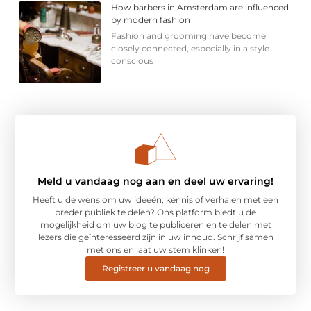
How barbers in Amsterdam are influenced
by modern fashion
Fashion and grooming have become
closely connected, especially in a style
conscious
Meld u vandaag nog aan en deel uw ervaring!
Heeft u de wens om uw ideeën, kennis of verhalen met een
breder publiek te delen? Ons platform biedt u de
mogelijkheid om uw blog te publiceren en te delen met
lezers die geïnteresseerd zijn in uw inhoud. Schrijf samen
met ons en laat uw stem klinken!
Registreer u vandaag nog