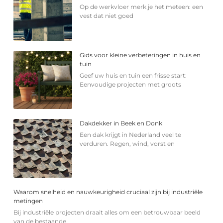
Op de werkvloer merk je het meteen: een
vest dat niet goed
Gids voor kleine verbeteringen in huis en
tuin
Geef uw huis en tuin een frisse start:
Eenvoudige projecten met groots
Dakdekker in Beek en Donk
Een dak krijgt in Nederland veel te
verduren. Regen, wind, vorst en
Waarom snelheid en nauwkeurigheid cruciaal zijn bij industriële
metingen
Bij industriële projecten draait alles om een betrouwbaar beeld
van de bestaande