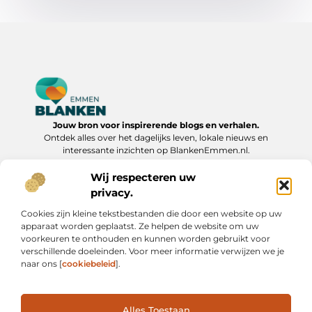
Jouw bron voor inspirerende blogs en verhalen.
Ontdek alles over het dagelijks leven, lokale nieuws en
interessante inzichten op BlankenEmmen.nl.
Wij respecteren uw
Bericht categorie
privacy.
Cookies zijn kleine tekstbestanden die door een website op uw
apparaat worden geplaatst. Ze helpen de website om uw
Onze informatie
voorkeuren te onthouden en kunnen worden gebruikt voor
verschillende doeleinden. Voor meer informatie verwijzen we je
Backlinks Kopen: Slimme Strategie of Risicovolle Shortcut?
Geld Verdienen via Internet: Van Bijverdienste tot Online Ondernemerschap
naar ons [
cookiebeleid
].
Alles Toestaan