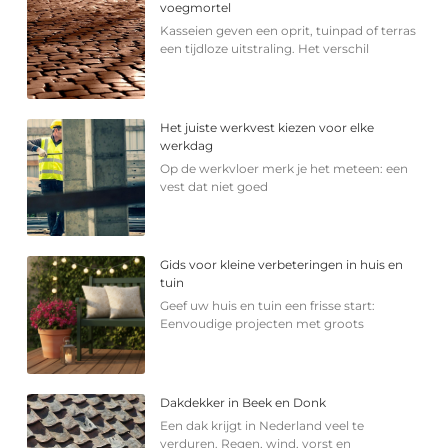
voegmortel
Kasseien geven een oprit, tuinpad of terras
een tijdloze uitstraling. Het verschil
Het juiste werkvest kiezen voor elke
werkdag
Op de werkvloer merk je het meteen: een
vest dat niet goed
Gids voor kleine verbeteringen in huis en
tuin
Geef uw huis en tuin een frisse start:
Eenvoudige projecten met groots
Dakdekker in Beek en Donk
Een dak krijgt in Nederland veel te
verduren. Regen, wind, vorst en