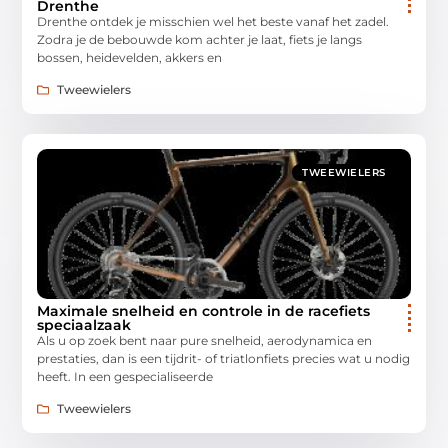
Drenthe
Drenthe ontdek je misschien wel het beste vanaf het zadel.
Zodra je de bebouwde kom achter je laat, fiets je langs
bossen, heidevelden, akkers en
Tweewielers
TWEEWIELERS
Maximale snelheid en controle in de racefiets
speciaalzaak
Als u op zoek bent naar pure snelheid, aerodynamica en
prestaties, dan is een tijdrit- of triatlonfiets precies wat u nodig
heeft. In een gespecialiseerde
Tweewielers