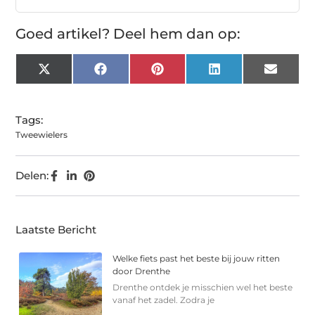
Goed artikel? Deel hem dan op:
X
Facebook
Pinterest
LinkedIn
Email
(Twitter)
Tags:
Tweewielers
Delen:
Laatste Bericht
Welke fiets past het beste bij jouw ritten
door Drenthe
Drenthe ontdek je misschien wel het beste
vanaf het zadel. Zodra je