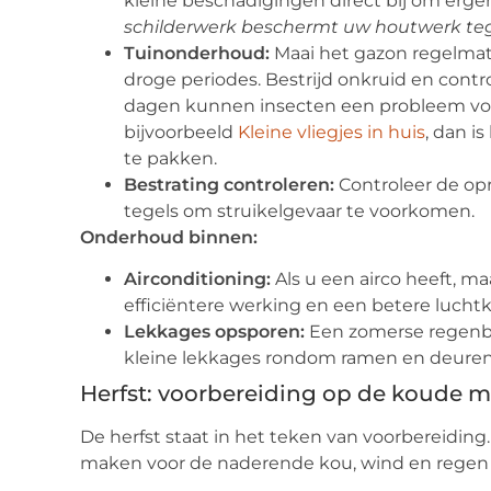
kleine beschadigingen direct bij om erg
schilderwerk beschermt uw houtwerk te
Tuinonderhoud:
Maai het gazon regelmat
droge periodes. Bestrijd onkruid en contr
dagen kunnen insecten een probleem vorm
bijvoorbeeld
Kleine vliegjes in huis
, dan i
te pakken.
Bestrating controleren:
Controleer de opr
tegels om struikelgevaar te voorkomen.
Onderhoud binnen:
Airconditioning:
Als u een airco heeft, ma
efficiëntere werking en een betere luchtkw
Lekkages opsporen:
Een zomerse regenbu
kleine lekkages rondom ramen en deuren
Herfst: voorbereiding op de koude
De herfst staat in het teken van voorbereiding.
maken voor de naderende kou, wind en regen 