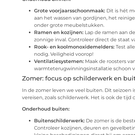
Grote voorjaarsschoonmaak:
Dit is hét 
aan het wassen van gordijnen, het reini
onder grote meubelstukken.
Ramen en kozijnen:
Lap de ramen aan de 
zonnige inval. Controleer direct de staat 
Rook- en koolmonoxidemelders:
Test all
nodig. Veiligheid voorop!
Ventilatiesystemen:
Maak de roosters van
warmteterugwinningsinstallatie schoon v
Zomer: focus op schilderwerk en bui
In de zomer leven we veel buiten. Dit seizoen 
vereisen, zoals schilderwerk. Het is ook de tij
Onderhoud buiten:
Buitenschilderwerk:
De zomer is de best
Controleer kozijnen, deuren en gevelbet