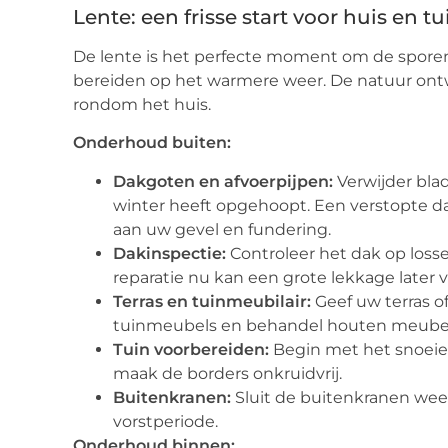
Lente: een frisse start voor huis en tu
De lente is het perfecte moment om de sporen v
bereiden op het warmere weer. De natuur ontw
rondom het huis.
Onderhoud buiten:
Dakgoten en afvoerpijpen:
Verwijder blad
winter heeft opgehoopt. Een verstopte d
aan uw gevel en fundering.
Dakinspectie:
Controleer het dak op loss
reparatie nu kan een grote lekkage later
Terras en tuinmeubilair:
Geef uw terras o
tuinmeubels en behandel houten meubels 
Tuin voorbereiden:
Begin met het snoeie
maak de borders onkruidvrij.
Buitenkranen:
Sluit de buitenkranen wee
vorstperiode.
Onderhoud binnen: