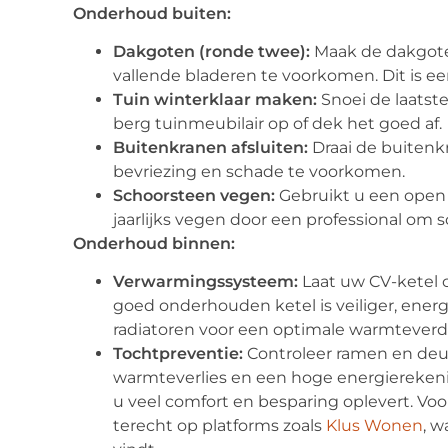
Onderhoud buiten:
Dakgoten (ronde twee):
Maak de dakgote
vallende bladeren te voorkomen. Dit is ee
Tuin winterklaar maken:
Snoei de laatste
berg tuinmeubilair op of dek het goed af.
Buitenkranen afsluiten:
Draai de buitenk
bevriezing en schade te voorkomen.
Schoorsteen vegen:
Gebruikt u een open 
jaarlijks vegen door een professional om
Onderhoud binnen:
Verwarmingssysteem:
Laat uw CV-ketel 
goed onderhouden ketel is veiliger, ener
radiatoren voor een optimale warmteverd
Tochtpreventie:
Controleer ramen en deur
warmteverlies en een hoge energierekenin
u veel comfort en besparing oplevert. Voor
terecht op platforms zoals
Klus Wonen
, w