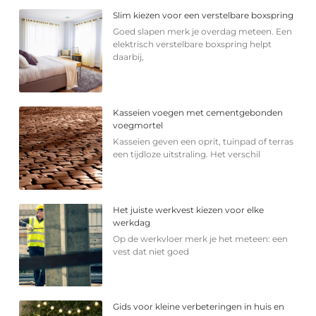
Slim kiezen voor een verstelbare boxspring
Goed slapen merk je overdag meteen. Een
elektrisch verstelbare boxspring helpt
daarbij,
Kasseien voegen met cementgebonden
voegmortel
Kasseien geven een oprit, tuinpad of terras
een tijdloze uitstraling. Het verschil
Het juiste werkvest kiezen voor elke
werkdag
Op de werkvloer merk je het meteen: een
vest dat niet goed
Gids voor kleine verbeteringen in huis en