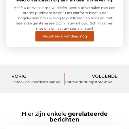
Meld u vandaag nog aan en deel uw ervaring!
Heeft u de wens om uw ideeën, kennis of verhalen met een
breder publiek te delen? Ons platform biedt u de
mogelijkheid om uw blog te publiceren en te delen met
lezers die geïnteresseerd zijn in uw inhoud. Schrijf samen
met ons en laat uw stem klinken!
Registreer u vandaag nog
VORIG
VOLGENDE
Ontdek de voordelen van een diëtist in kerkrade
Ontdek de dumpstore in kampen en draag bij aan een duurzame toekomst
Hier zijn enkele
gerelateerde
berichten