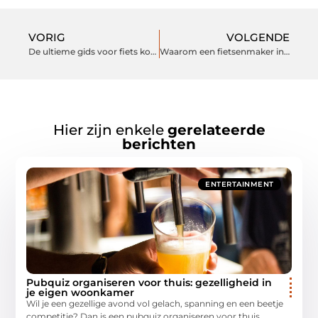
VORIG
VOLGENDE
De ultieme gids voor fiets kopen in Venray
Waarom een fietsenmaker in Rijssen essentieel is voor jouw fietsplezier
Hier zijn enkele
gerelateerde
berichten
ENTERTAINMENT
Pubquiz organiseren voor thuis: gezelligheid in
je eigen woonkamer
Wil je een gezellige avond vol gelach, spanning en een beetje
competitie? Dan is een pubquiz organiseren voor thuis