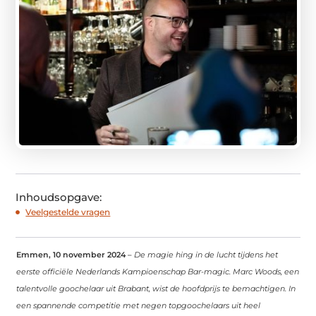
Inhoudsopgave:
Veelgestelde vragen
Emmen, 10 november 2024
–
De magie hing in de lucht tijdens het
eerste officiële Nederlands Kampioenschap Bar-magic. Marc Woods, een
talentvolle goochelaar uit Brabant, wist de hoofdprijs te bemachtigen. In
een spannende competitie met negen topgoochelaars uit heel