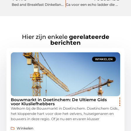
Bed and Breakfast Dinkelland: de ultieme accommodatie voor een onvergetelijke vakantie
Ga voor een echo ladder die bij u past
Hier zijn enkele
gerelateerde
berichten
WINKELEN
Bouwmarkt in Doetinchem: De Ultieme Gids
voor Klusliefhebbers
Welkom bij de Bouwmarkt in Doetinchem. Doetinchem Gids.,
het kloppende hart voor doe-het-zelvers, huiseigenaren en
bouwers in deze regio. Of je nu een ervaren klusser
Winkelen