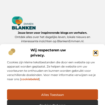
Jouw bron voor inspirerende blogs en verhalen.
Ontdek alles over het dagelijks leven, lokale nieuws en
interessante inzichten op BlankenEmmen.nl.
Wij respecteren uw
Bericht categorie
privacy.
Cookies zijn kleine tekstbestanden die door een website op uw
apparaat worden geplaatst. Ze helpen de website om uw
Onze informatie
voorkeuren te onthouden en kunnen worden gebruikt voor
verschillende doeleinden. Voor meer informatie verwijzen we je
Backlinks Kopen: Slimme Strategie of Risicovolle Shortcut?
Geld Verdienen via Internet: Van Bijverdienste tot Online Ondernemerschap
naar ons [
cookiebeleid
].
Alles Toestaan
Website index
Cookiebeleid (EU)
@2025 www.blankenemmen.nl. All Right Reserved.