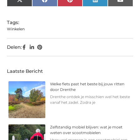
X
Facebook
Pinterest
LinkedIn
Email
(Twitter)
Tags:
Winkelen
Delen:
Laatste Bericht
Welke fiets past het beste bij jouw ritten
door Drenthe
Drenthe ontdek je misschien wel het beste
vanaf het zadel. Zodra je
Zelfstandig mobiel blijven: wat je moet
weten over scootmobielen
Voor veel mensen is een scootmobiel een