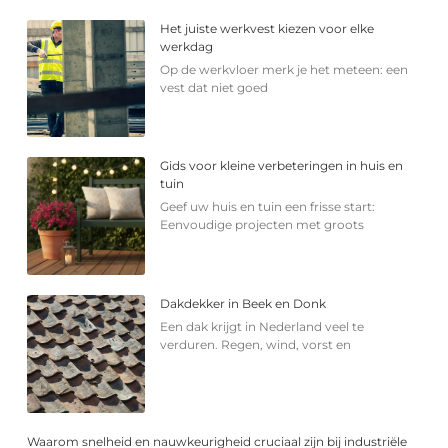
Het juiste werkvest kiezen voor elke
werkdag
Op de werkvloer merk je het meteen: een
vest dat niet goed
Gids voor kleine verbeteringen in huis en
tuin
Geef uw huis en tuin een frisse start:
Eenvoudige projecten met groots
Dakdekker in Beek en Donk
Een dak krijgt in Nederland veel te
verduren. Regen, wind, vorst en
Waarom snelheid en nauwkeurigheid cruciaal zijn bij industriële