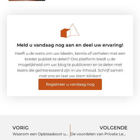
Meld u vandaag nog aan en deel uw ervaring!
Heeft u de wens om uw ideeën, kennis of verhalen met een
breder publiek te delen? Ons platform biedt u de
mogelijkheid om uw blog te publiceren en te delen met
lezers die geïnteresseerd zijn in uw inhoud. Schrijf samen
met ons en laat uw stem klinken!
Registreer u vandaag nog
VORIG
VOLGENDE
Waarom een Opblaasboot uw perfecte keuze maakt
De voordelen van Private Lease voor de Hyundai i10, i20, Kona en Ioniq5 bij leaseauto