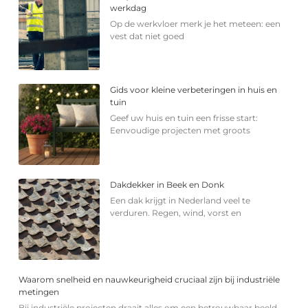
werkdag
Op de werkvloer merk je het meteen: een
vest dat niet goed
Gids voor kleine verbeteringen in huis en
tuin
Geef uw huis en tuin een frisse start:
Eenvoudige projecten met groots
Dakdekker in Beek en Donk
Een dak krijgt in Nederland veel te
verduren. Regen, wind, vorst en
Waarom snelheid en nauwkeurigheid cruciaal zijn bij industriële
metingen
Bij industriële projecten draait alles om een betrouwbaar beeld